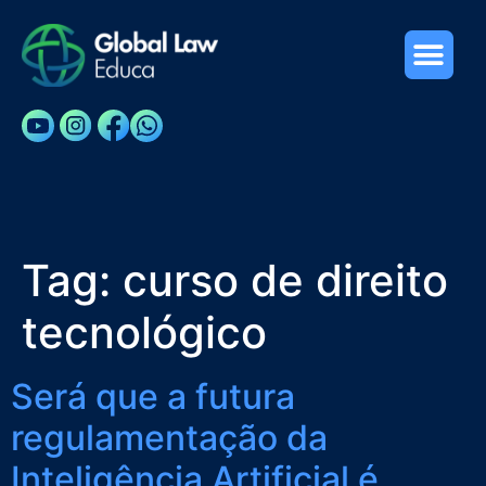
Cursos e Palestras
Sobre Nós
Tag:
curso de direito
tecnológico
Será que a futura
regulamentação da
Inteligência Artificial é